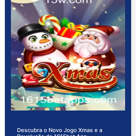
Descubra o Novo Jogo Xmas e a