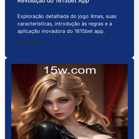
Revolução do 1615bet App
Exploração detalhada do jogo Xmas, suas
características, introdução às regras e a
aplicação inovadora do 1615bet app.
2026-05-12