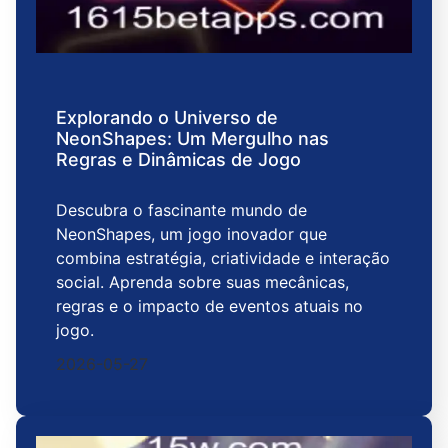
Explorando o Universo de
NeonShapes: Um Mergulho nas
Regras e Dinâmicas de Jogo
Descubra o fascinante mundo de
NeonShapes, um jogo inovador que
combina estratégia, criatividade e interação
social. Aprenda sobre suas mecânicas,
regras e o impacto de eventos atuais no
jogo.
2026-05-27