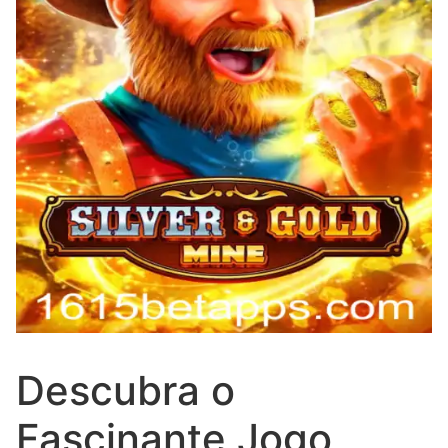
Descubra o
Fascinante Jogo