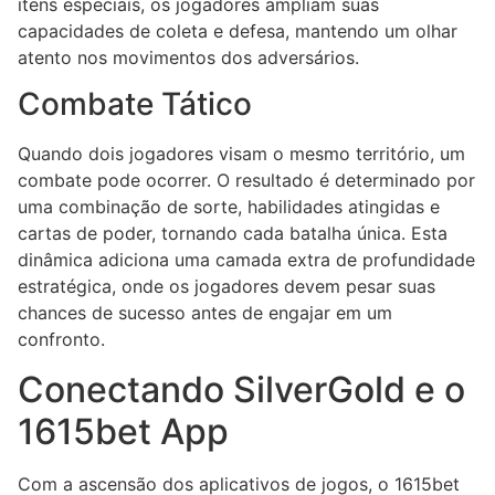
itens especiais, os jogadores ampliam suas
capacidades de coleta e defesa, mantendo um olhar
atento nos movimentos dos adversários.
Combate Tático
Quando dois jogadores visam o mesmo território, um
combate pode ocorrer. O resultado é determinado por
uma combinação de sorte, habilidades atingidas e
cartas de poder, tornando cada batalha única. Esta
dinâmica adiciona uma camada extra de profundidade
estratégica, onde os jogadores devem pesar suas
chances de sucesso antes de engajar em um
confronto.
Conectando SilverGold e o
1615bet App
Com a ascensão dos aplicativos de jogos, o 1615bet