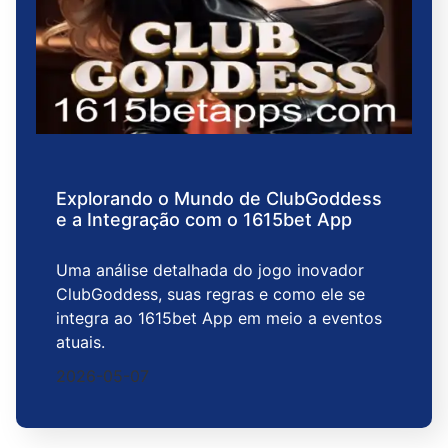
Explorando o Mundo de ClubGoddess
e a Integração com o 1615bet App
Uma análise detalhada do jogo inovador
ClubGoddess, suas regras e como ele se
integra ao 1615bet App em meio a eventos
atuais.
2026-05-07