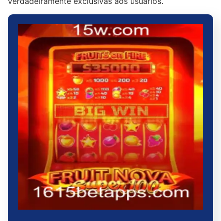
verdadeiramente exclusivas aos usuários.