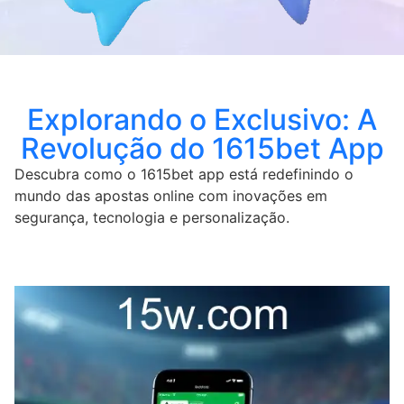
Explorando o Exclusivo: A
Revolução do 1615bet App
Descubra como o 1615bet app está redefinindo o
mundo das apostas online com inovações em
segurança, tecnologia e personalização.