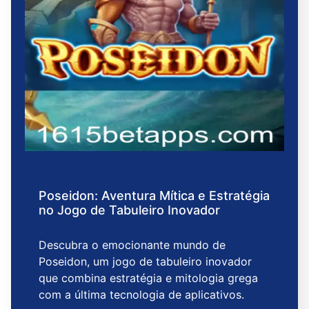
Poseidon: Aventura Mítica e Estratégia
no Jogo de Tabuleiro Inovador
Descubra o emocionante mundo de
Poseidon, um jogo de tabuleiro inovador
que combina estratégia e mitologia grega
com a última tecnologia de aplicativos.