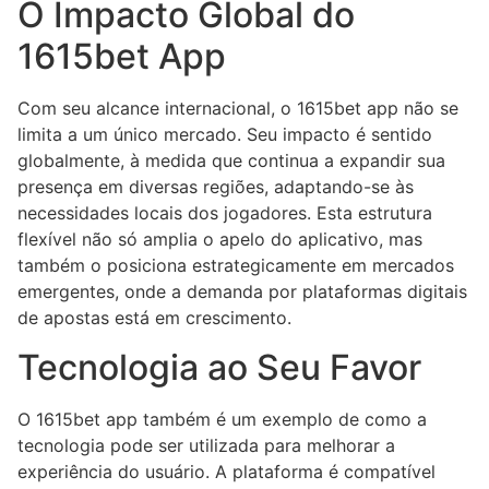
O Impacto Global do
1615bet App
Com seu alcance internacional, o 1615bet app não se
limita a um único mercado. Seu impacto é sentido
globalmente, à medida que continua a expandir sua
presença em diversas regiões, adaptando-se às
necessidades locais dos jogadores. Esta estrutura
flexível não só amplia o apelo do aplicativo, mas
também o posiciona estrategicamente em mercados
emergentes, onde a demanda por plataformas digitais
de apostas está em crescimento.
Tecnologia ao Seu Favor
O 1615bet app também é um exemplo de como a
tecnologia pode ser utilizada para melhorar a
experiência do usuário. A plataforma é compatível