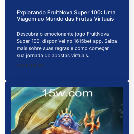
Explorando FruitNova Super 100: Uma
Viagem ao Mundo das Frutas Virtuais
Descubra o emocionante jogo FruitNova
Super 100, disponível no 1615bet app. Saiba
mais sobre suas regras e como começar
sua jornada de apostas virtuais.
2026-05-31