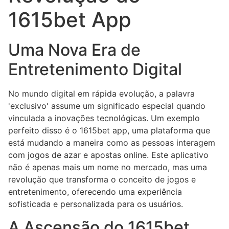
1615bet App
Uma Nova Era de
Entretenimento Digital
No mundo digital em rápida evolução, a palavra
'exclusivo' assume um significado especial quando
vinculada a inovações tecnológicas. Um exemplo
perfeito disso é o 1615bet app, uma plataforma que
está mudando a maneira como as pessoas interagem
com jogos de azar e apostas online. Este aplicativo
não é apenas mais um nome no mercado, mas uma
revolução que transforma o conceito de jogos e
entretenimento, oferecendo uma experiência
sofisticada e personalizada para os usuários.
A Ascensão do 1615bet