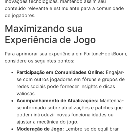
inovações tecnológicas, mantendo assim seu
conteúdo relevante e estimulante para a comunidade
de jogadores.
Maximizando sua
Experiência de Jogo
Para aprimorar sua experiência em FortuneHookBoom,
considere os seguintes pontos:
Participação em Comunidades Online:
Engajar-
se com outros jogadores em fóruns e grupos de
redes sociais pode fornecer insights e dicas
valiosas.
Acompanhamento de Atualizações:
Mantenha-
se informado sobre atualizações e patches que
podem introduzir novas funcionalidades ou
ajustar a mecânica do jogo.
Moderação de Jogo:
Lembre-se de equilibrar