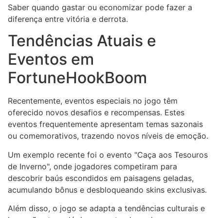
Saber quando gastar ou economizar pode fazer a
diferença entre vitória e derrota.
Tendências Atuais e
Eventos em
FortuneHookBoom
Recentemente, eventos especiais no jogo têm
oferecido novos desafios e recompensas. Estes
eventos frequentemente apresentam temas sazonais
ou comemorativos, trazendo novos níveis de emoção.
Um exemplo recente foi o evento "Caça aos Tesouros
de Inverno", onde jogadores competiram para
descobrir baús escondidos em paisagens geladas,
acumulando bônus e desbloqueando skins exclusivas.
Além disso, o jogo se adapta a tendências culturais e