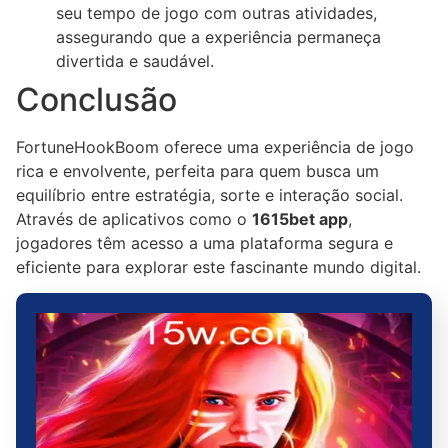
seu tempo de jogo com outras atividades,
assegurando que a experiência permaneça
divertida e saudável.
Conclusão
FortuneHookBoom oferece uma experiência de jogo
rica e envolvente, perfeita para quem busca um
equilíbrio entre estratégia, sorte e interação social.
Através de aplicativos como o
1615bet app
,
jogadores têm acesso a uma plataforma segura e
eficiente para explorar este fascinante mundo digital.