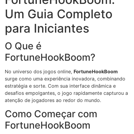
Um Guia Completo
para Iniciantes
O Que é
FortuneHookBoom?
No universo dos jogos online,
FortuneHookBoom
surge como uma experiência inovadora, combinando
estratégia e sorte. Com sua interface dinâmica e
desafios empolgantes, o jogo rapidamente capturou a
atenção de jogadores ao redor do mundo.
Como Começar com
FortuneHookBoom