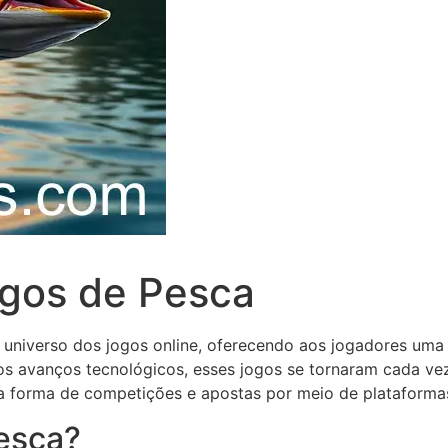
ogos de Pesca
niverso dos jogos online, oferecendo aos jogadores uma e
os avanços tecnológicos, esses jogos se tornaram cada vez
 forma de competições e apostas por meio de plataforma
esca?