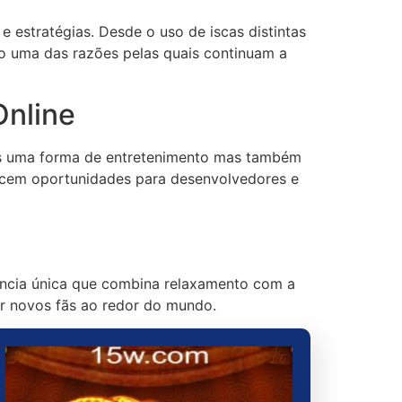
e estratégias. Desde o uso de iscas distintas
ão uma das razões pelas quais continuam a
Online
nas uma forma de entretenimento mas também
recem oportunidades para desenvolvedores e
ncia única que combina relaxamento com a
ar novos fãs ao redor do mundo.