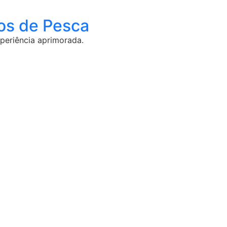
os de Pesca
periência aprimorada.