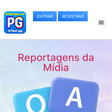
ENTRAR
REGISTRAR
Reportagens da
Mídia