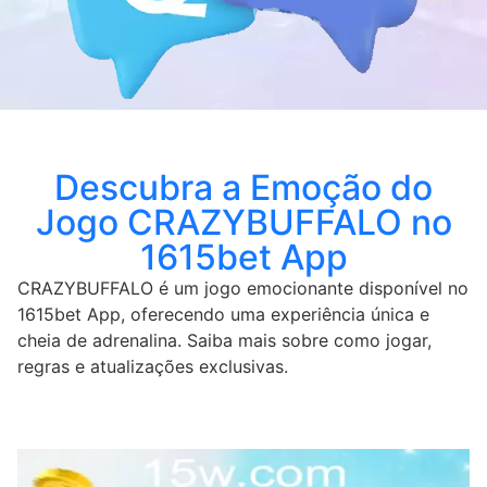
Descubra a Emoção do
Jogo CRAZYBUFFALO no
1615bet App
CRAZYBUFFALO é um jogo emocionante disponível no
1615bet App, oferecendo uma experiência única e
cheia de adrenalina. Saiba mais sobre como jogar,
regras e atualizações exclusivas.