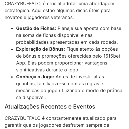
CRAZYBUFFALO, é crucial adotar uma abordagem
estratégica. Aqui estão algumas dicas úteis para
novatos e jogadores veteranos:
Gestão de Fichas:
Planeje sua aposta com base
na soma de fichas disponível e nas
probabilidades apresentadas em cada rodada.
Exploração de Bônus:
Fique atento às opções
de bônus e promoções oferecidas pelo 1615bet
App. Elas podem proporcionar vantagens
significativas durante o jogo.
Conheça o Jogo:
Antes de investir altas
quantias, familiarize-se com as regras e
mecânicas do jogo utilizando o modo de prática,
se disponível.
Atualizações Recentes e Eventos
CRAZYBUFFALO é constantemente atualizado para
garantir que os jogadores desfrutem sempre da