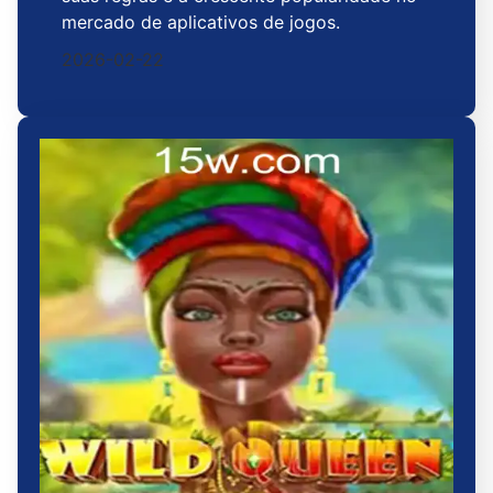
mercado de aplicativos de jogos.
2026-02-22