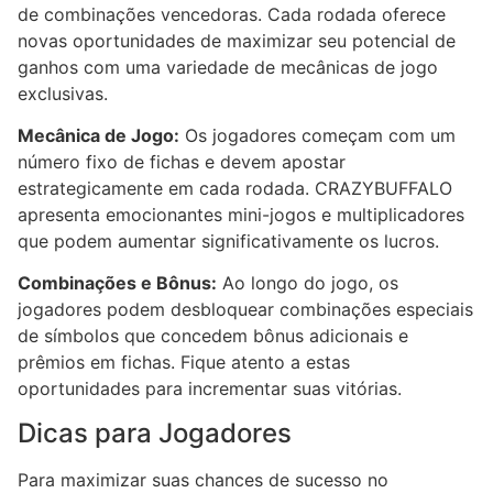
de combinações vencedoras. Cada rodada oferece
novas oportunidades de maximizar seu potencial de
ganhos com uma variedade de mecânicas de jogo
exclusivas.
Mecânica de Jogo:
Os jogadores começam com um
número fixo de fichas e devem apostar
estrategicamente em cada rodada. CRAZYBUFFALO
apresenta emocionantes mini-jogos e multiplicadores
que podem aumentar significativamente os lucros.
Combinações e Bônus:
Ao longo do jogo, os
jogadores podem desbloquear combinações especiais
de símbolos que concedem bônus adicionais e
prêmios em fichas. Fique atento a estas
oportunidades para incrementar suas vitórias.
Dicas para Jogadores
Para maximizar suas chances de sucesso no