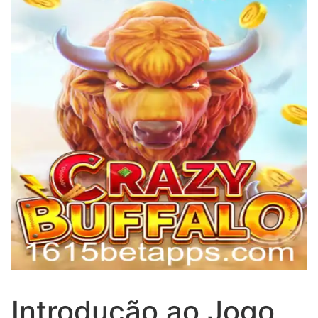
Introdução ao Jogo