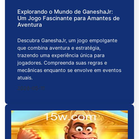
Explorando o Mundo de GaneshaJr:
Um Jogo Fascinante para Amantes de
Aventura
Descubra GaneshaJr, um jogo empolgante
que combina aventura e estratégia,
trazendo uma experiência única para
jogadores. Compreenda suas regras e
mecânicas enquanto se envolve em eventos
atuais.
2026-05-11