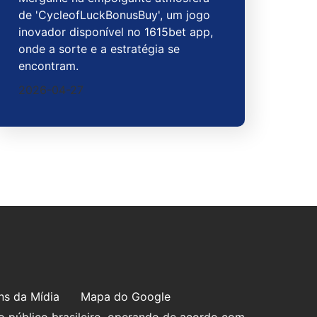
de 'CycleofLuckBonusBuy', um jogo
inovador disponível no 1615bet app,
onde a sorte e a estratégia se
encontram.
2026-04-27
ns da Mídia
Mapa do Google