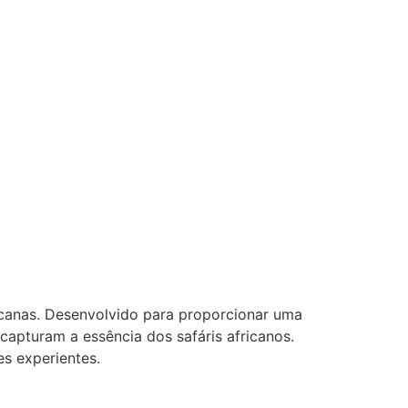
icanas. Desenvolvido para proporcionar uma
 capturam a essência dos safáris africanos.
es experientes.