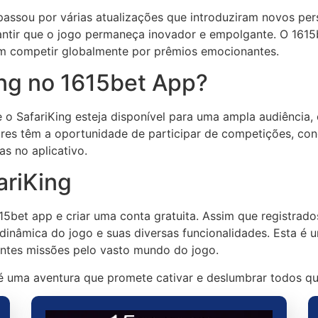
passou por várias atualizações que introduziram novos per
tir que o jogo permaneça inovador e empolgante. O 1615
m competir globalmente por prêmios emocionantes.
ing no 1615bet App?
 o SafariKing esteja disponível para uma ampla audiência
dores têm a oportunidade de participar de competições, c
s no aplicativo.
riKing
5bet app e criar uma conta gratuita. Assim que registrado
a dinâmica do jogo e suas diversas funcionalidades. Esta é 
ntes missões pelo vasto mundo do jogo.
é uma aventura que promete cativar e deslumbrar todos qu