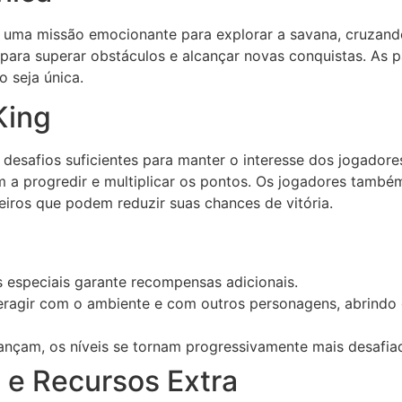
uma missão emocionante para explorar a savana, cruzand
 para superar obstáculos e alcançar novas conquistas. As p
 seja única.
King
 desafios suficientes para manter o interesse dos jogadores
m a progredir e multiplicar os pontos. Os jogadores tamb
iros que podem reduzir suas chances de vitória.
especiais garante recompensas adicionais.
ragir com o ambiente e com outros personagens, abrindo 
çam, os níveis se tornam progressivamente mais desafiado
 e Recursos Extra