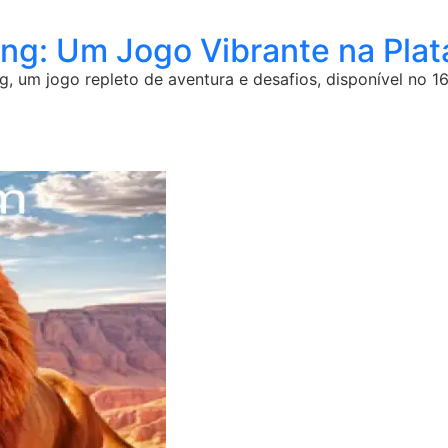
ing: Um Jogo Vibrante na Pla
 um jogo repleto de aventura e desafios, disponível no 1