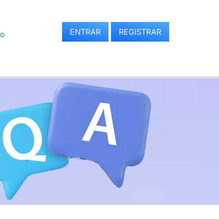
ENTRAR
REGISTRAR
vo