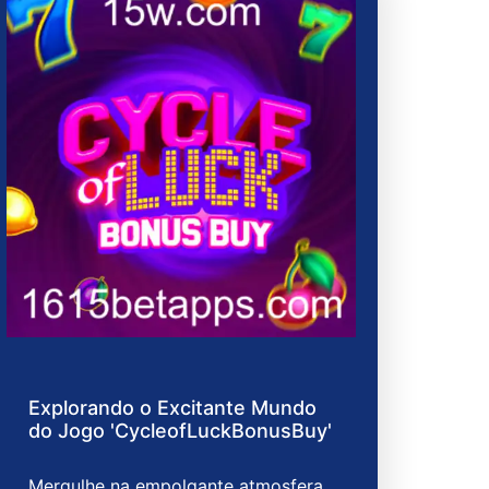
Explorando o Excitante Mundo
do Jogo 'CycleofLuckBonusBuy'
Mergulhe na empolgante atmosfera