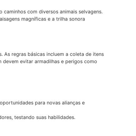
o caminhos com diversos animais selvagens.
aisagens magníficas e a trilha sonora
. As regras básicas incluem a coleta de itens
ém devem evitar armadilhas e perigos como
oportunidades para novas alianças e
res, testando suas habilidades.