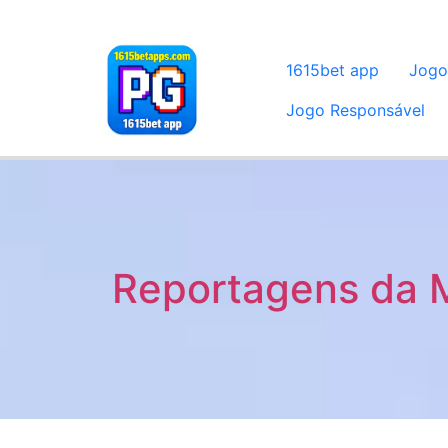
1615bet app
Jogo
Jogo Responsável
Reportagens da 