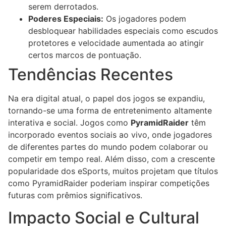
serem derrotados.
Poderes Especiais:
Os jogadores podem
desbloquear habilidades especiais como escudos
protetores e velocidade aumentada ao atingir
certos marcos de pontuação.
Tendências Recentes
Na era digital atual, o papel dos jogos se expandiu,
tornando-se uma forma de entretenimento altamente
interativa e social. Jogos como
PyramidRaider
têm
incorporado eventos sociais ao vivo, onde jogadores
de diferentes partes do mundo podem colaborar ou
competir em tempo real. Além disso, com a crescente
popularidade dos eSports, muitos projetam que títulos
como PyramidRaider poderiam inspirar competições
futuras com prêmios significativos.
Impacto Social e Cultural