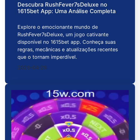
Descubra RushFever7sDeluxe no
1615bet App: Uma Análise Completa
Explore o emocionante mundo de
RushFever7sDeluxe, um jogo cativante
disponível no 1615bet app. Conheça suas
regras, mecânicas e atualizações recentes
que o tornam imperdível.
2026-04-29