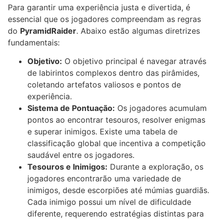
Para garantir uma experiência justa e divertida, é
essencial que os jogadores compreendam as regras
do
PyramidRaider
. Abaixo estão algumas diretrizes
fundamentais:
Objetivo:
O objetivo principal é navegar através
de labirintos complexos dentro das pirâmides,
coletando artefatos valiosos e pontos de
experiência.
Sistema de Pontuação:
Os jogadores acumulam
pontos ao encontrar tesouros, resolver enigmas
e superar inimigos. Existe uma tabela de
classificação global que incentiva a competição
saudável entre os jogadores.
Tesouros e Inimigos:
Durante a exploração, os
jogadores encontrarão uma variedade de
inimigos, desde escorpiões até múmias guardiãs.
Cada inimigo possui um nível de dificuldade
diferente, requerendo estratégias distintas para