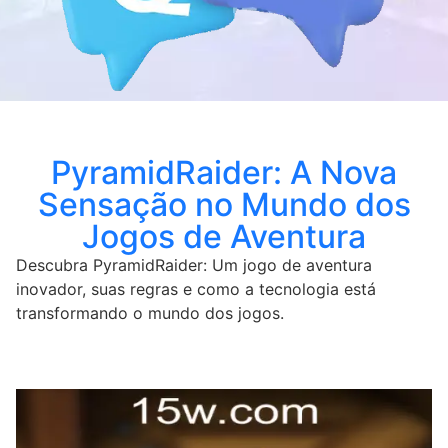
PyramidRaider: A Nova
Sensação no Mundo dos
Jogos de Aventura
Descubra PyramidRaider: Um jogo de aventura
inovador, suas regras e como a tecnologia está
transformando o mundo dos jogos.