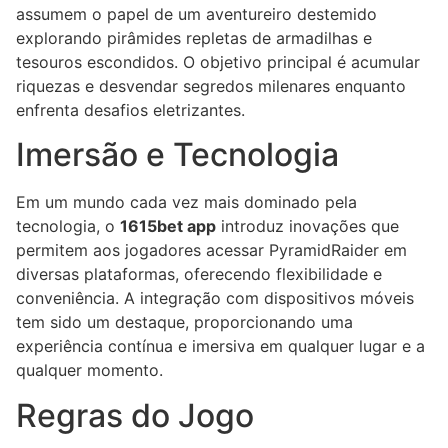
assumem o papel de um aventureiro destemido
explorando pirâmides repletas de armadilhas e
tesouros escondidos. O objetivo principal é acumular
riquezas e desvendar segredos milenares enquanto
enfrenta desafios eletrizantes.
Imersão e Tecnologia
Em um mundo cada vez mais dominado pela
tecnologia, o
1615bet app
introduz inovações que
permitem aos jogadores acessar PyramidRaider em
diversas plataformas, oferecendo flexibilidade e
conveniência. A integração com dispositivos móveis
tem sido um destaque, proporcionando uma
experiência contínua e imersiva em qualquer lugar e a
qualquer momento.
Regras do Jogo