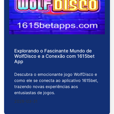
Explorando o Fascinante Mundo de
WolfDisco e a Conexão com 1615bet
App
Descubra o emocionante jogo WolfDisco e
como ele se conecta ao aplicativo 1615bet,
trazendo novas experiências aos
entusiastas de jogos.
2026-03-31