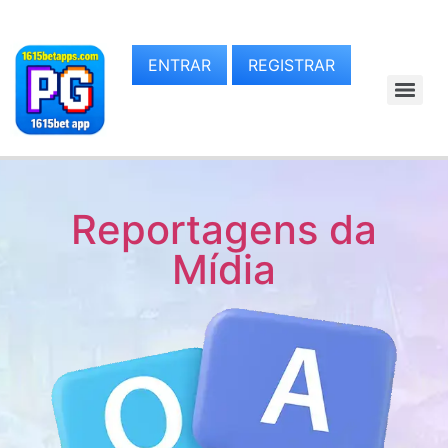
ENTRAR
REGISTRAR
Reportagens da
Mídia