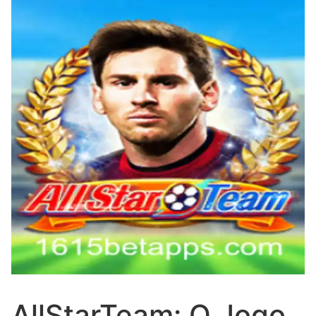
AllStarTeam: O Jogo