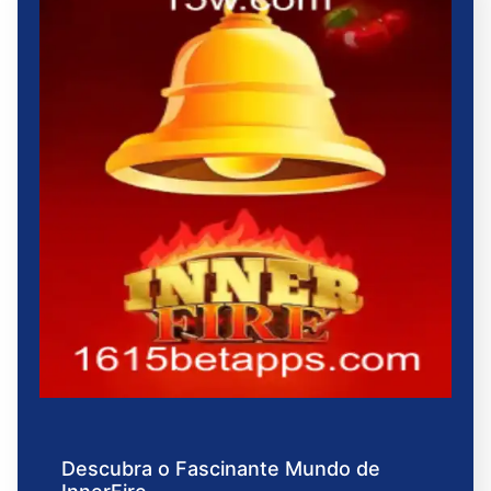
Descubra o Fascinante Mundo de