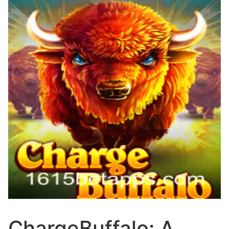
ChargeBuffalo: A