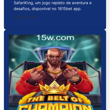
SafariKing, um jogo repleto de aventura e
desafios, disponível no 1615bet app.
2026-02-18