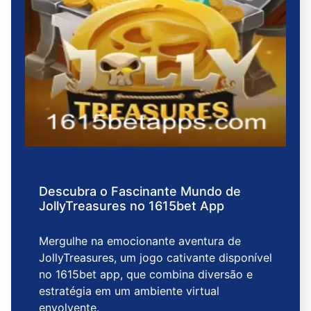
Descubra o Fascinante Mundo de
JollyTreasures no 1615bet App
Mergulhe na emocionante aventura de
JollyTreasures, um jogo cativante disponível
no 1615bet app, que combina diversão e
estratégia em um ambiente virtual
envolvente.