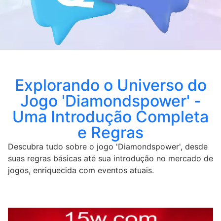
Explorando o Universo do
Jogo 'Diamondspower' -
Uma Introdução Completa
e Regras
Descubra tudo sobre o jogo 'Diamondspower', desde
suas regras básicas até sua introdução no mercado de
jogos, enriquecida com eventos atuais.