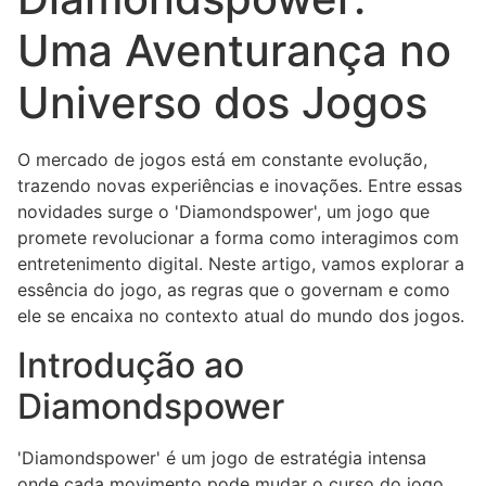
Uma Aventurança no
Universo dos Jogos
O mercado de jogos está em constante evolução,
trazendo novas experiências e inovações. Entre essas
novidades surge o 'Diamondspower', um jogo que
promete revolucionar a forma como interagimos com
entretenimento digital. Neste artigo, vamos explorar a
essência do jogo, as regras que o governam e como
ele se encaixa no contexto atual do mundo dos jogos.
Introdução ao
Diamondspower
'Diamondspower' é um jogo de estratégia intensa
onde cada movimento pode mudar o curso do jogo.